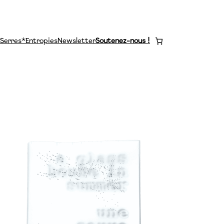
Serres*
Entropies
Newsletter
Soutenez-nous !