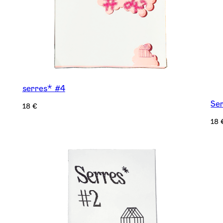
serres* #4
Se
18
€
18